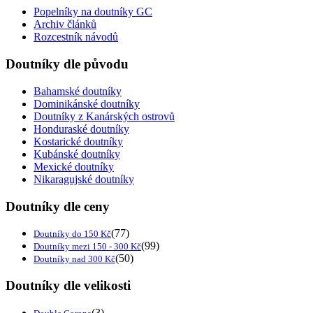
Popelníky na doutníky GC
Archiv článků
Rozcestník návodů
Doutníky dle původu
Bahamské doutníky
Dominikánské doutníky
Doutníky z Kanárských ostrovů
Honduraské doutníky
Kostarické doutníky
Kubánské doutníky
Mexické doutníky
Nikaragujské doutníky
Doutníky dle ceny
(77)
Doutníky do 150 Kč
(99)
Doutníky mezi 150 - 300 Kč
(50)
Doutníky nad 300 Kč
Doutníky dle velikosti
(3)