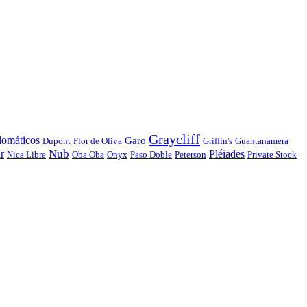
Graycliff
lomáticos
Garo
Dupont
Flor de Oliva
Griffin's
Guantanamera
Nub
r
Pléiades
Nica Libre
Oba Oba
Onyx
Paso Doble
Peterson
Private Stock