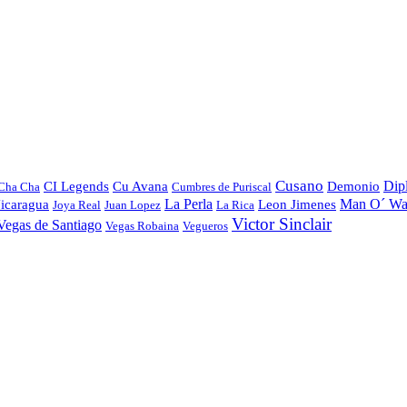
Cusano
Dip
CI Legends
Cu Avana
Demonio
Cha Cha
Cumbres de Puriscal
La Perla
Man O´ Wa
icaragua
Leon Jimenes
Joya Real
Juan Lopez
La Rica
Victor Sinclair
Vegas de Santiago
Vegas Robaina
Vegueros