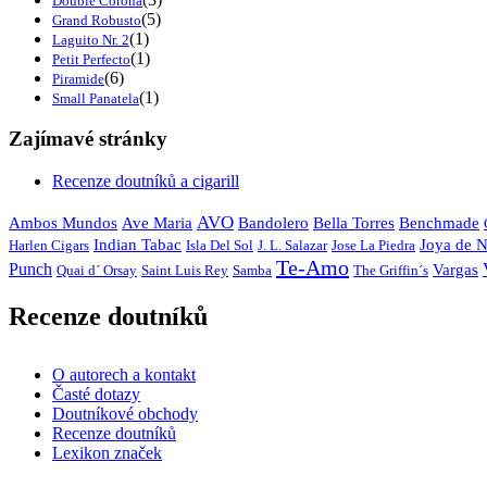
Double Corona
(5)
Grand Robusto
(1)
Laguito Nr. 2
(1)
Petit Perfecto
(6)
Piramide
(1)
Small Panatela
Zajímavé stránky
Recenze doutníků a cigarill
AVO
Ambos Mundos
Ave Maria
Bandolero
Bella Torres
Benchmade
Indian Tabac
Joya de N
Harlen Cigars
Isla Del Sol
J. L. Salazar
Jose La Piedra
Te-Amo
Punch
Vargas
Quai d´ Orsay
Saint Luis Rey
Samba
The Griffin´s
Recenze doutníků
O autorech a kontakt
Časté dotazy
Doutníkové obchody
Recenze doutníků
Lexikon značek