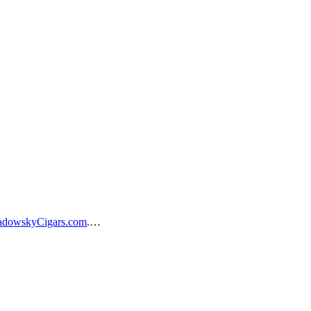
adowskyCigars.com
.…