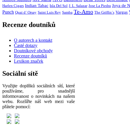
Indian Tabac
Joya de N
Harlen Cigars
Isla Del Sol
J. L. Salazar
Jose La Piedra
Te-Amo
Punch
Vargas
Quai d´ Orsay
Saint Luis Rey
Samba
The Griffin´s
Recenze doutníků
O autorech a kontakt
Časté dotazy
Doutníkové obchody
Recenze doutníků
Lexikon značek
Sociální sítě
Využijte doplňků sociálních sítí, které
používáme, pro snadnější
informovanost o novinkách na našem
webu. Rozšířte náš web mezi vaše
přátele pomocí: