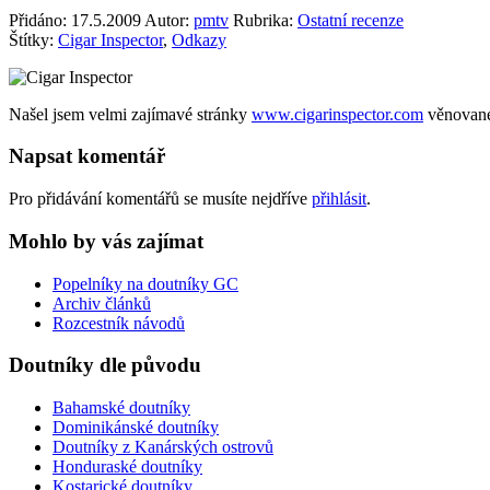
Přidáno:
17.5.2009
Autor:
pmtv
Rubrika:
Ostatní recenze
Štítky:
Cigar Inspector
,
Odkazy
Našel jsem velmi zajímavé stránky
www.cigarinspector.com
věnované 
Napsat komentář
Pro přidávání komentářů se musíte nejdříve
přihlásit
.
Mohlo by vás zajímat
Popelníky na doutníky GC
Archiv článků
Rozcestník návodů
Doutníky dle původu
Bahamské doutníky
Dominikánské doutníky
Doutníky z Kanárských ostrovů
Honduraské doutníky
Kostarické doutníky