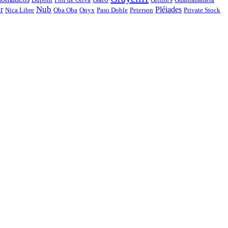
Nub
r
Pléiades
Nica Libre
Oba Oba
Onyx
Paso Doble
Peterson
Private Stock