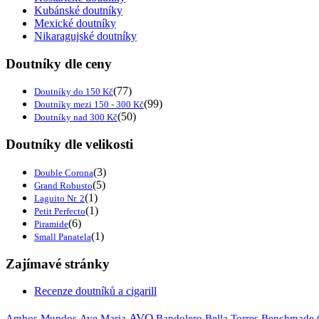
Kubánské doutníky
Mexické doutníky
Nikaragujské doutníky
Doutníky dle ceny
(77)
Doutníky do 150 Kč
(99)
Doutníky mezi 150 - 300 Kč
(50)
Doutníky nad 300 Kč
Doutníky dle velikosti
(3)
Double Corona
(5)
Grand Robusto
(1)
Laguito Nr. 2
(1)
Petit Perfecto
(6)
Piramide
(1)
Small Panatela
Zajímavé stránky
Recenze doutníků a cigarill
AVO
Ambos Mundos
Ave Maria
Bandolero
Bella Torres
Benchmade