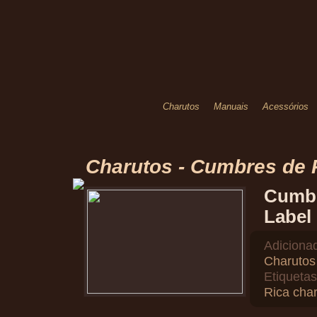
Charutos
Manuais
Acessórios
Charutos - Cumbres de 
Cumbr
Label
Adiciona
Charutos
Etiquetas
Rica cha