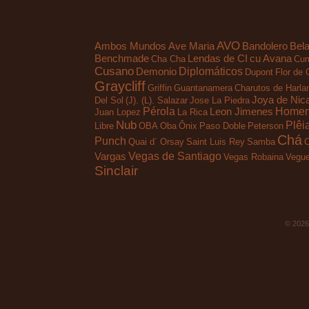
AVO
Ambos Mundos
Ave Maria
Bandolero
Bela
Benchmade
Lendas de CI
cu Avana
Cha Cha
Cum
Cusano
Diplomáticos
Demonio
Dupont
Flor de 
Graycliff
Griffin
Guantanamera
Charutos de Harla
Joya de Nic
Del Sol
(J). (L). Salazar
Jose La Piedra
Pérola
Homem 
Leon Jimenes
Juan Lopez
La Rica
Nub
Plêi
Libre
OBA Oba
Ônix
Paso Doble
Peterson
Chá
Punch
Quai d´ Orsay
Saint Luis Rey
Samba
O
Vegas de Santiago
Vargas
Vegas Robaina
Vegue
Sinclair
© 202