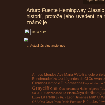
Arturo Fuente Hemingway Classic 
historií, protože jeho uvedení na
známý je…
Lire la suite
←
Actualités plus anciennes
AVO
Ambos Mundos
Ave Maria
Bandolero
Bell
Benchmade
Légendes de CI
Cu Avana
Cha Cha
Cusano
Diplomaticos
Demonio
Dupont
Flor de 
Graycliff
Tab
Griffin
Guantanamera
Harlen cigares
Joya de Nicaragu
Sol
J. L. Salazar
Jose La Piedra
La Perla
Man O Wa
Leon Jimenes
Lopez
La Rica
Pléiades
OBA Oba
Onyx
Paso Doble
Peterson
Priv