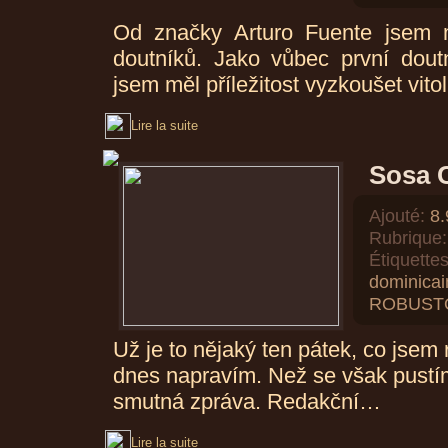
Od značky Arturo Fuente jsem 
doutníků. Jako vůbec první dout
jsem měl příležitost vyzkoušet vito
Lire la suite
Sosa C
Ajouté:
8.
Rubrique:
Étiquettes
dominicai
ROBUST
Už je to nějaký ten pátek, co jsem 
dnes napravím. Než se však pustí
smutná zpráva. Redakční…
Lire la suite