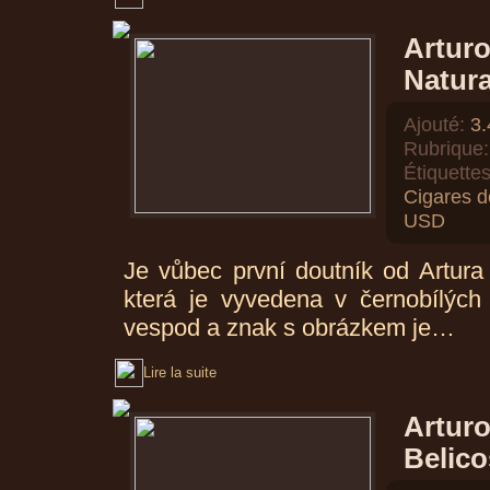
Arturo
Natura
Ajouté:
3.
Rubrique:
Étiquettes
Cigares d
USD
Je vůbec první doutník od Artur
která je vyvedena v černobílých
vespod a znak s obrázkem je…
Lire la suite
Artur
Belic