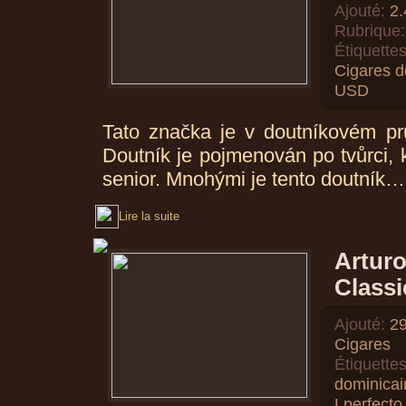
Ajouté:
2.
Rubrique:
Étiquettes
Cigares d
USD
Tato značka je v doutníkovém pr
Doutník je pojmenován po tvůrci,
senior. Mnohými je tento doutník…
Lire la suite
Artur
Classi
Ajouté:
29
Cigares
Étiquettes
dominicai
Lperfecto