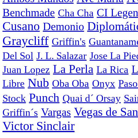
Benchmade
CI Legen
Cha Cha
Cusano
Diplomáti
Demonio
Graycliff
Griffin's
Guantanam
Del Sol
J. L. Salazar
Jose La Pie
La Perla
L
Juan Lopez
La Rica
Nub
Libre
Oba Oba
Onyx
Paso
Punch
Stock
Quai d´ Orsay
Sai
Vegas de San
Vargas
Griffin´s
Victor Sinclair