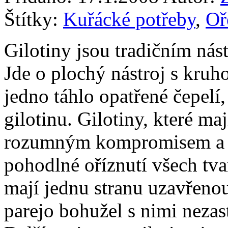
Štítky:
Kuřácké potřeby
,
Oř
Gilotiny jsou tradičním nás
Jde o plochý nástroj s kruh
jedno táhlo opatřené čepelí,
gilotinu. Gilotiny, které maj
rozumným kompromisem a i
pohodlné oříznutí všech tva
mají jednu stranu uzavřenou
parejo bohužel s nimi nezast