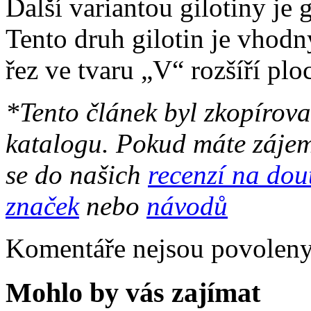
Další variantou gilotiny je g
Tento druh gilotin je vhodn
řez ve tvaru „V“ rozšíří plo
*Tento článek byl zkopírov
katalogu. Pokud máte zájem
se do našich
recenzí na dou
značek
nebo
návodů
Komentáře nejsou povoleny
Mohlo by vás zajímat