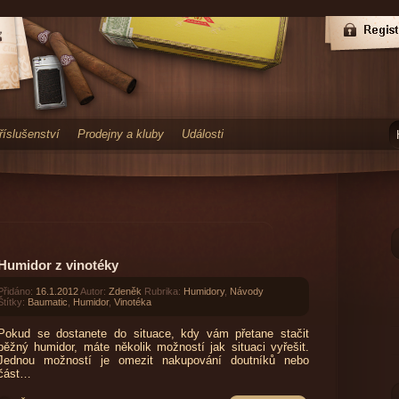
říslušenství
Prodejny a kluby
Události
Humidor z vinotéky
Přidáno:
16.1.2012
Autor:
Zdeněk
Rubrika:
Humidory
,
Návody
Štítky:
Baumatic
,
Humidor
,
Vinotéka
Pokud se dostanete do situace, kdy vám přetane stačit
běžný humidor, máte několik možností jak situaci vyřešit.
Jednou možností je omezit nakupování doutníků nebo
část…