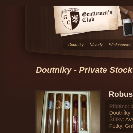
Doutníky
Návody
Příslušenství
Doutníky - Private Stock
Robus
Přidáno:
Doutníky
Štítky:
AV
Fotky
,
Grif