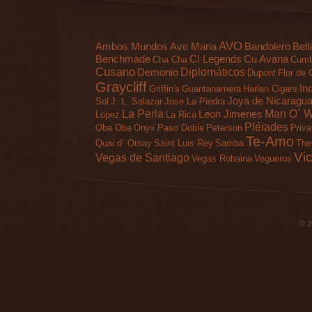
AVO
Ambos Mundos
Ave Maria
Bandolero
Bell
Benchmade
CI Legends
Cu Avana
Cha Cha
Cumb
Cusano
Diplomáticos
Demonio
Dupont
Flor de 
Graycliff
In
Griffin's
Guantanamera
Harlen Cigars
Joya de Nicaragu
Sol
J. L. Salazar
Jose La Piedra
La Perla
Man O´ W
Leon Jimenes
Lopez
La Rica
Pléiades
Oba Oba
Onyx
Paso Doble
Peterson
Priva
Te-Amo
Quai d´ Orsay
Saint Luis Rey
Samba
The 
Vic
Vegas de Santiago
Vegas Robaina
Vegueros
© 