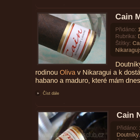
Cain 
Přidáno:
Rubrika:
Štítky:
Ca
Nikaraguj
Doutník
rodinou
Oliva
v Nikaragui a k dostá
habano a maduro, které mám dnes
Číst dále
Cain 
Přidáno:
Doutníky