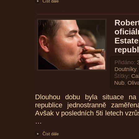
Číst dále
Rober
oficiá
Estate
republ
Přidáno:
Doutníky
Štítky:
Ca
Nub
,
Oliv
Dlouhou dobu byla situace na
republice jednostranně zaměře
Avšak v posledních 5ti letech vzrů
…
Číst dále