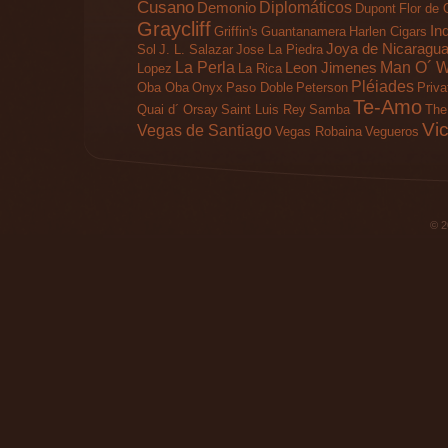
Cusano
Diplomáticos
Demonio
Dupont
Flor de 
Graycliff
In
Griffin's
Guantanamera
Harlen Cigars
Joya de Nicaragu
Sol
J. L. Salazar
Jose La Piedra
La Perla
Man O´ W
Leon Jimenes
Lopez
La Rica
Pléiades
Oba Oba
Onyx
Paso Doble
Peterson
Priva
Te-Amo
Quai d´ Orsay
Saint Luis Rey
Samba
The 
Vic
Vegas de Santiago
Vegas Robaina
Vegueros
© 