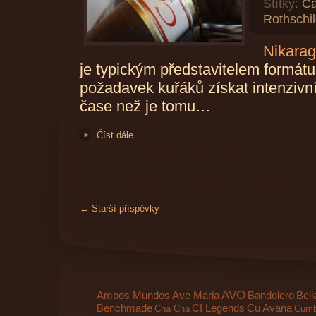
Štítky:
Ca
Rothschi
Nikarag
je typickým představitelem formátu
požadavek kuřáků získat intenzivní
čase než je tomu…
Číst dále
←
Starší příspěvky
AVO
Ambos Mundos
Ave Maria
Bandolero
Bell
Benchmade
CI Legends
Cu Avana
Cha Cha
Cumb