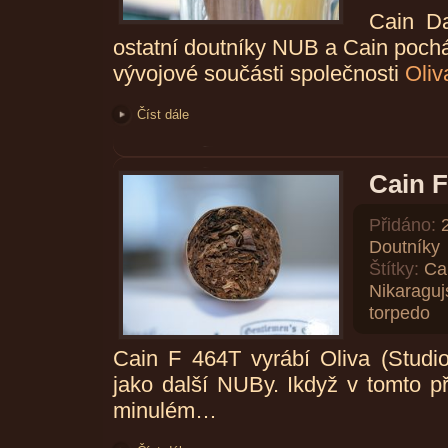
Cain Da
ostatní doutníky NUB a Cain pochá
vývojové součásti společnosti
Oliv
Číst dále
Cain F
Přidáno:
Doutníky
Štítky:
Ca
Nikaraguj
torpedo
Cain F 464T vyrábí Oliva (Stud
jako další NUBy. Ikdyž v tomto p
minulém…